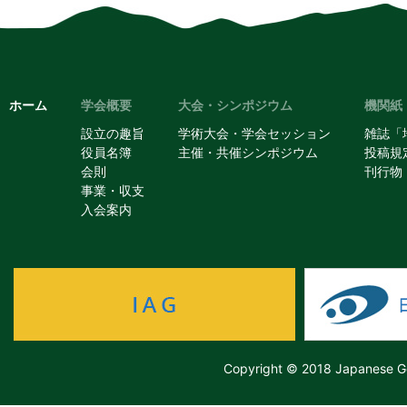
ホーム
学会概要
大会・シンポジウム
機関紙
設立の趣旨
学術大会・学会セッション
雑誌「
役員名簿
主催・共催シンポジウム
投稿規
会則
刊行物
事業・収支
入会案内
Copyright © 2018 Japanese Ge