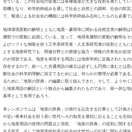
せている。この社会化の促進には各種報道が大きな役割を果たしてい
契機となり、科学的枠組みを通して社会と自然との調和、社会の防災
て、報道による社会化の機能には科学的枠組み志向したものも必要で
地球環境変動の解明とともに地震・豪雨等に関わる自然災害の解明は
層部での変動に起因している。従って、地球表層部の変動の解明をそ
よびソフトな側面を担う工学系研究者・人文系研究者の役割とともに
とする地形研究でも、関連分野との密接な協力・情報の共有化が必須
のが現状である。地形を表現する用語には地形学的に定義されたもの
存在するので、統一した共通用語の確立は必ずしも円滑に進むとは思
般社会の科学的理解に役立てるためには、何らかの整理が必要である。
るために「地形の辞典」の編纂に取り組んできた。そして、ようやく2
た地形用語の解説という観点から編纂されたものであり、統一的な地
基準として有用であろう。
本シンポジウムは「地形の辞典」の発行を記念する行事として計画さ
や近い将来社会を担う若い世代へその知見を適切に伝えることを念頭
から地形用語の使用の問題点と現状、「地形の辞典」の役割に関する
する提言、そして地形学的知見の社会や次世代への伝達に関わる議論