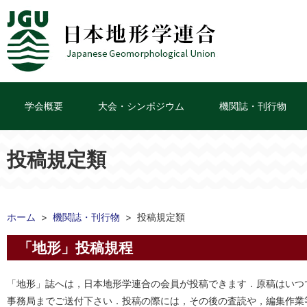
学会概要
大会・シンポジウム
機関誌・刊行物
投稿規定類
ホーム
機関誌・刊行物
投稿規定類
「地形」投稿規程
「地形」誌へは，日本地形学連合の会員が投稿できます．原稿はいつ
事務局までご送付下さい．投稿の際には，その後の査読や，編集作業