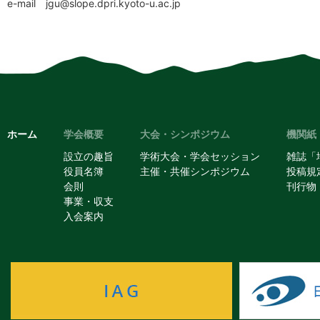
e-mail
jgu@slope.dpri.kyoto-u.ac.jp
ホーム
学会概要
大会・シンポジウム
機関紙
設立の趣旨
学術大会・学会セッション
雑誌「
役員名簿
主催・共催シンポジウム
投稿規
会則
刊行物
事業・収支
入会案内