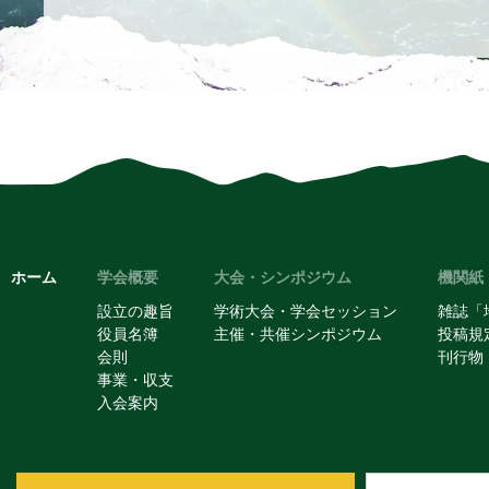
2021年10月16日
JGU秋の学校2021
JGU秋の学校2021「ドローン計
報を掲載しました。
こちらのページ
ホーム
学会概要
大会・シンポジウム
機関紙
設立の趣旨
学術大会・学会セッション
雑誌「
役員名簿
主催・共催シンポジウム
投稿規
会則
刊行物
事業・収支
入会案内