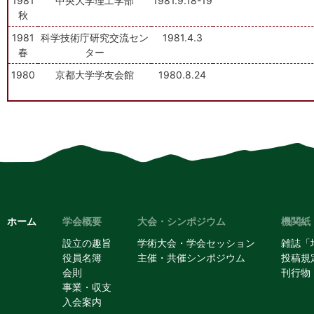
1981
中央大学理工学部
1981.9.18-19
秋
1981
科学技術庁研究交流セン
1981.4.3
春
ター
1980
京都大学学友会館
1980.8.24
ホーム
学会概要
大会・シンポジウム
機関紙
設立の趣旨
学術大会・学会セッション
雑誌「
役員名簿
主催・共催シンポジウム
投稿規
会則
刊行物
事業・収支
入会案内